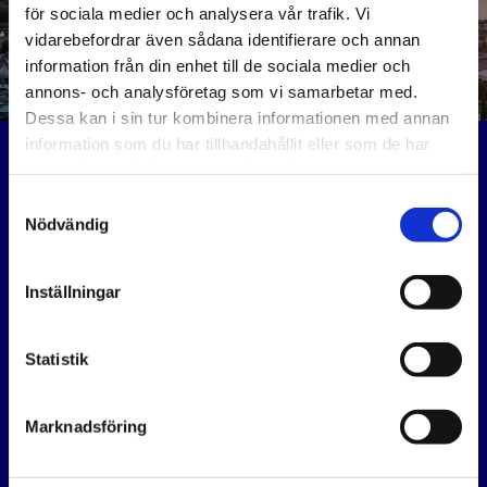
TILLBAKA TILL STARTSIDAN
för sociala medier och analysera vår trafik. Vi
vidarebefordrar även sådana identifierare och annan
information från din enhet till de sociala medier och
annons- och analysföretag som vi samarbetar med.
Dessa kan i sin tur kombinera informationen med annan
information som du har tillhandahållit eller som de har
BOKA SERVICE
samlat in när du har använt deras tjänster.
Nu kan du enkelt boka din bilservice online hos EP
Samtyckesval
Motorcenter. Vi gör det smidigt för dig att ta hand om ditt
Nödvändig
fordon.
Org.nr:
559426-6636
Inställningar
Välkomna.
Statistik
KONTAKTA OSS
Atlasgatan 9
Marknadsföring
621 41 Gotland
Vägbeskrivning
