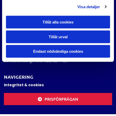
Visa detaljer
0498 - 22 22 20

Kontakta oss

Tillåt alla cookies
ÖPPETTIDER
Tillåt urval
Mån-Tors 07.30-17.00
Fre 07.30-15.00
Endast nödvändiga cookies
Lör-Sön stängt
Semesterstängt hela V.29, 13/7-19/7
NAVIGERING
Integritet & cookies
PRISFÖRFRÅGAN