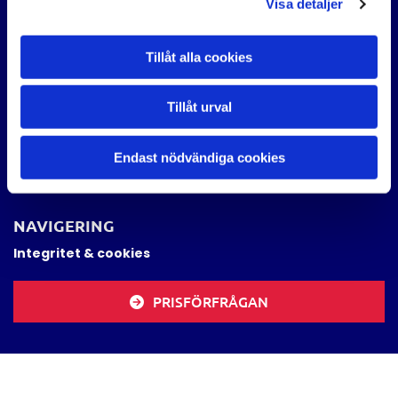
Visa detaljer
Kontakta oss

Tillåt alla cookies
ÖPPETTIDER
Mån-Tors 07.30-17.00
Tillåt urval
Fre 07.30-15.00
Lör-Sön stängt
Endast nödvändiga cookies
Semesterstängt hela V.29, 13/7-19/7
NAVIGERING
Integritet & cookies
PRISFÖRFRÅGAN