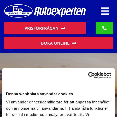
PRISFÖRFRÅGAN
BOKA ONLINE
Tack för din förfrågan
Vi återkommer så snart vi kan!
Denna webbplats använder cookies
Vi använder enhetsidentifierare för att anpassa innehållet
TILLBAKA TILL STARTSIDAN
och annonserna till användarna, tillhandahålla funktioner
för sociala medier och analysera vår trafik. Vi