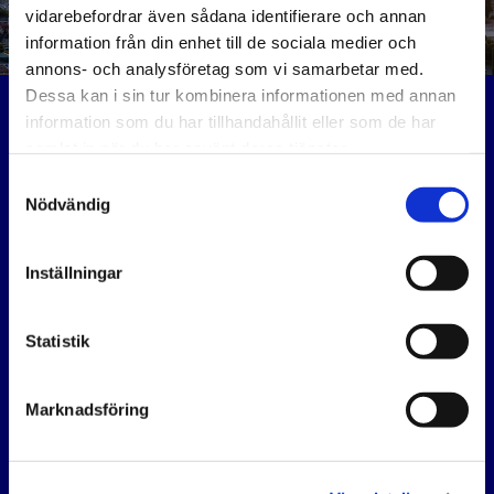
vidarebefordrar även sådana identifierare och annan
information från din enhet till de sociala medier och
annons- och analysföretag som vi samarbetar med.
Dessa kan i sin tur kombinera informationen med annan
BOKA SERVICE
information som du har tillhandahållit eller som de har
samlat in när du har använt deras tjänster.
Nu kan du enkelt boka din bilservice online hos EP
Motorcenter. Vi gör det smidigt för dig att ta hand om ditt
Samtyckesval
fordon.
Nödvändig
Org.nr:
559426-6636
Välkomna.
Inställningar
KONTAKTA OSS
Statistik
Atlasgatan 9
621 41 Gotland
Marknadsföring
Vägbeskrivning

0498 - 22 22 20
