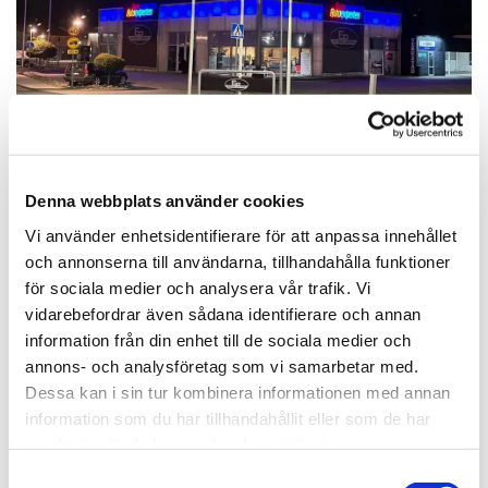
Denna webbplats använder cookies
Vi använder enhetsidentifierare för att anpassa innehållet
Nissan-service i Visby – vi tar hand
och annonserna till användarna, tillhandahålla funktioner
om din bil
för sociala medier och analysera vår trafik. Vi
vidarebefordrar även sådana identifierare och annan
När din Nissan är 3 år eller äldre, behöver den rätt
information från din enhet till de sociala medier och
omvårdnad för att behålla prestanda och säkerhet. På EP
annons- och analysföretag som vi samarbetar med.
Motorcenter erbjuder vi Nissan-service i Visby som
Dessa kan i sin tur kombinera informationen med annan
garanterar att din bil fortsätter prestera på topp. Våra
certifierade tekniker har djupgående erfarenhet av Nissan
information som du har tillhandahållit eller som de har
och följer tillverkarens exakta serviceprotokoll.
samlat in när du har använt deras tjänster.
Vi använder enbart originaldelar eller motsvarande, vilket
Samtyckesval