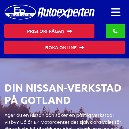
PRISFÖRFRÅGAN
BOKA ONLINE
DIN NISSAN-VERKSTAD
PÅ GOTLAND
Äger du en Nissan och söker en pålitlig verkstad i
Visby? Då är EP Motorcenter det självklara valet för